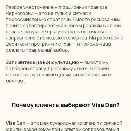
Получить консультацию
Резкое ужесточение миграционных правил в
Черногории — это не тупик, а сигнал к
переосмыслению стратегии. Вместо рискованных
Или свяжитесь с нами напрямую
попыток адаптироваться к новым реалиям в одной
стране, разумнее сразу выбрать оптимальное
+44 (7584) 850-645
направление с помощью экспертов. Мы работаем с
десятками программ и стран — и поможем вам
сделать правильный выбор.
Запишитесь на консультацию
— вместе мы
подберём страну, программу и путь, который
соответствует вашим целям, возможностям и
мечтам.
Почему клиенты выбирают Visa Dan?
Visa Dan
— это международная компания с сильной
юридической командой и опытом сопровождения