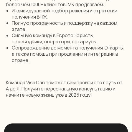
более чем 1000+ клиентов. Мы предлагаем:
Индивидуальный подбор решения и стратегии
получения ВНЖ.
Полную прозрачность и поддержку на каждом
этапе.
Сильную команду в Европе: юристы,
переводчики, операторы, нотариусы.
Сопровождение до момента получения ID-карты,
а также помощь при продлении и интеграции в
© 2024. Все права защищены
стране.
visadanoff@gmail.com
+44 (7584) 850-645
По вопросам получения ВНЖ, гражданств и иных задач
Команда Visa Dan поможет вам пройти этот путь от
А до Я. Получите персональную консультацию и
начните новую жизнь уже в 2025 году!
Telegram
WhatsApp
Услуги
Информация
Гражданство
О нас