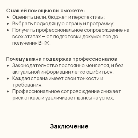
С нашей помощью вы сможете:
Оценить цели, бюджет и перспективы;
Выбрать подходящую страну и программу;
Получить профессиональное сопровождение на
всех этапах — от подготовки документов до
получения ВНЖ.
Почему важна поддержка профессионалов
Сделайте шаг
Законодательство постоянно меняется, и без
к мечте уже сегодня
актуальной информации легко ошибиться.
Каждая страна имеет свои тонкости и
Оставьте заявку
и узнайте,
требования.
что поможет в вашей ситуации!
Профессиональное сопровождение снижает
риск отказа и увеличивает шансы на успех.
+7
Заключение