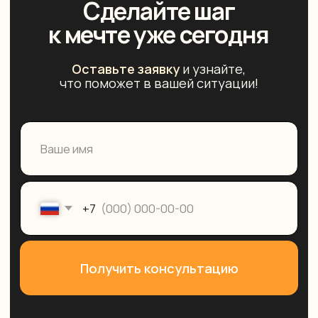
Получение визы
Преимущества
Вид на жительство
Гарантии
Грин-карта США
Этапы работы
Доп. услуги
Вопрос-ответ
Соц. сети
Fulham Broadway Retail Centre, London, Unit 21,
Fulham Rd., SW61BW, Spacemade
Политика конфиденциальности
Разработка сайта