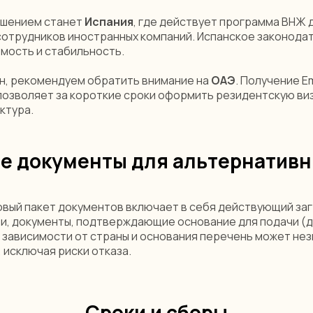
решением станет
Испания
, где действует программа ВНЖ 
и сотрудников иностранных компаний. Испанское законод
мость и стабильность.
н, рекомендуем обратить внимание на
ОАЭ
. Получение E
зволяет за короткие сроки оформить резидентскую визу.
ктура.
е документы для альтернативн
овый пакет документов включает в себя действующий заг
, документы, подтверждающие основание для подачи (до
В зависимости от страны и основания перечень может не
 исключая риски отказа.
Сроки и сборы