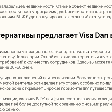
 и владельцев недвижимости. Отныне объект недвижимос
нижает доступность программы для большинства иностра
ваниям, ВНЖ будет аннулирован, а легальный статус вла
ернативы предлагает Visa Dan 
изменения миграционного законодательства в Европе и 
рнативу Черногории. Одной из таких альтернатив являет
требований к количеству сотрудников. Здесь вы можете 
ение 30–60 дней.
улярных направлений для легализации. Возможность рег
ческой деятельности делает эту страну особенно привл
нской зоне открывает широкие горизонты для путешестви
ализации, включая ВНЖ для финансово независимых лиц 
 делает её более доступной по сравнению с новыми реа
сю семью.