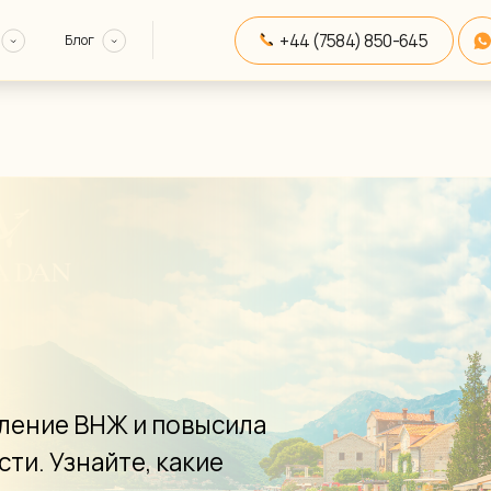
+44 (7584) 850-645
Блог
НЖ
Оформление ВИЗ
Грин-карта
+44 (758
По вопросам получения ВНЖ, г
WhatsApp
е ВНЖ и повысила
знайте, какие
ля легализации в
еция, Испания, ОАЭ.