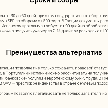
 от 30 до 60 дней, при этом государственные сборы нач
ачу в SEF, со сборами от 500 евро. В Греции документы ра
 Испанская программа требует от 90 дней на обработку, 
можно получить уже через 7–14 дней при расходах от 1 0
Преимущества альтернатив
зации позволяет не только сохранить правовой статус, 
 в Португалии и Испании можно рассчитывать на получен
 банковским услугам и европейскому рынку труда. В Гре
В ОАЭ — престиж резидентства в стране с нулевым подо
грамм позволяют легализовать не только заявителя, но 