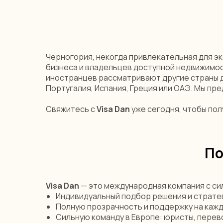
Черногория, некогда привлекательная для эк
бизнеса и владельцев доступной недвижимос
иностранцев рассматривают другие страны дл
Португалия, Испания, Греция или ОАЭ. Мы пр
Свяжитесь с
Visa Dan
уже сегодня, чтобы по
По
Сделайте шаг
Visa Dan
— это международная компания с си
Индивидуальный подбор решения и страте
к мечте уже сегод
Полную прозрачность и поддержку на кажд
Сильную команду в Европе: юристы, перев