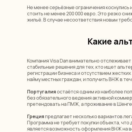
Не менее серьёзные ограничения коснулись
стоить не менее 200 000 евро. Это резко с
жильё. В случае несоответствия новым требо
Какие альт
Компания Visa Dan внимательно отслеживает 
стабильные решения для тех, кто ищет альте
регистрации бизнеса и отсутствием жестких 
найму местных граждан, и получить ВНЖ в теч
Португалия
остаётся одним из наиболее поп
без обязательного ведения активной коммер
претендовать на ПМЖ, а проживание в Шенге
Греция
предлагает несколько вариантов лег
Программа не требует покупки объекта, что
является возможность оформления ВНЖ на в