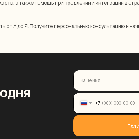
арты, а также помощь при продлении и интеграции в стр
+7
Получить консуль
ть от А до Я. Получите персональную консультацию и начн