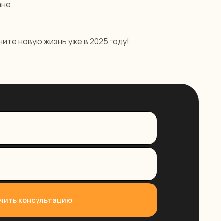
ане.
тацию
ите новую жизнь уже в 2025 году!