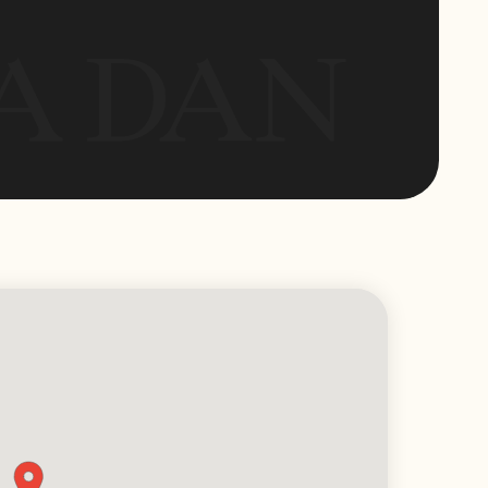
Соц.
сети