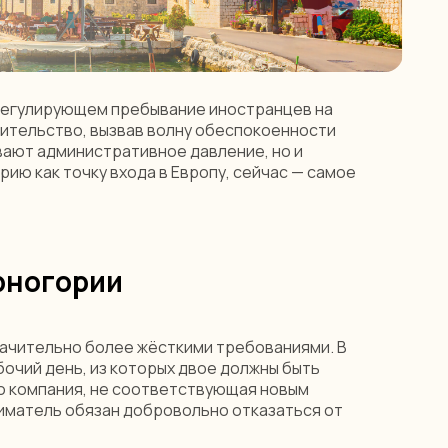
 регулирующем пребывание иностранцев на
жительство, вызвав волну обеспокоенности
вают административное давление, но и
ию как точку входа в Европу, сейчас — самое
рногории
начительно более жёсткими требованиями. В
очий день, из которых двое должны быть
го компания, не соответствующая новым
ниматель обязан добровольно отказаться от