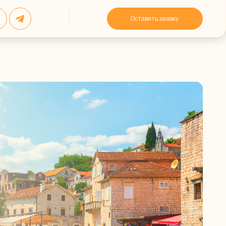
Оставить заявку
Дополнительные
 США
4) 850-645
услуги
ражданств и иных задач
Telegram