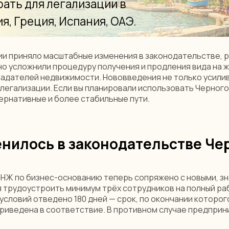
ии приняло масштабные изменения в законодательстве,
но усложнили процедуру получения и продления вида на 
ладателей недвижимости. Нововведения не только усили
 легализации. Если вы планировали использовать Черногор
рнативные и более стабильные пути.
енилось в законодательстве Че
НЖ по бизнес-основанию теперь сопряжено с новыми, з
 трудоустроить минимум трёх сотрудников на полный раб
условий отведено 180 дней — срок, по окончании которо
 приведена в соответствие. В противном случае предпри