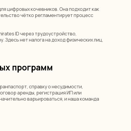
для цифровых кочевников. Она подходит как
ательство чётко регламентирует процесс
mirates ID через трудоустройство,
 Здесь нет налога на доход физических лиц,
ых программ
ранпаспорт, справку о несудимости,
говор аренды, регистрация ИП или
значительно варьироваться, и наша команда