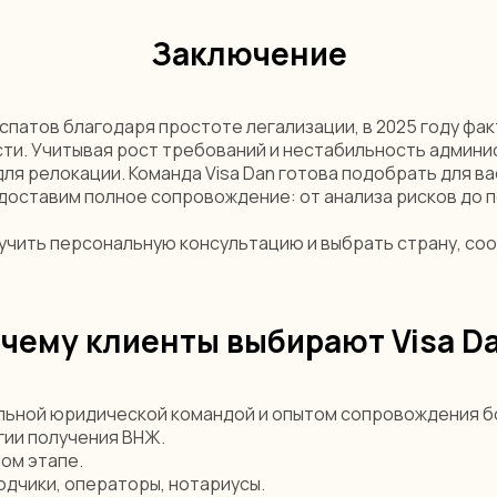
Заключение
спатов благодаря простоте легализации, в 2025 году фак
ти. Учитывая рост требований и нестабильность админи
я релокации. Команда Visa Dan готова подобрать для ва
едоставим полное сопровождение: от анализа рисков до п
лучить персональную консультацию и выбрать страну, с
чему клиенты выбирают Visa D
льной юридической командой и опытом сопровождения бо
гии получения ВНЖ.
ня
ом этапе.
одчики, операторы, нотариусы.