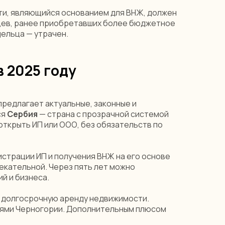
ти, являющийся основанием для ВНЖ, должен
нцев, ранее приобретавших более бюджетное
дельца — утрачен.
в 2025 году
предлагает актуальные, законные и
ся
Сербия
— страна с прозрачной системой
открыть ИП или ООО, без обязательств по
истрации ИП и получения ВНЖ на его основе
екательной. Через пять лет можно
й и бизнеса.
и долгосрочную аренду недвижимости.
лиями Черногории. Дополнительным плюсом