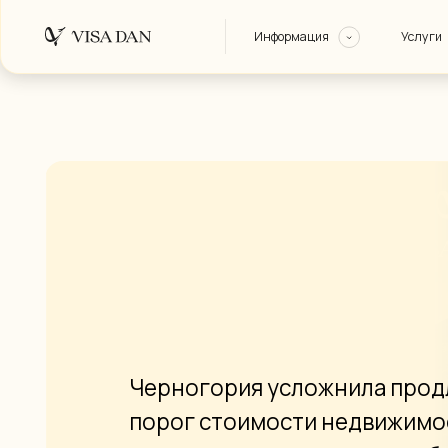
Информация
Услуги
О нас
Только самое полезное
Преимущества
Получение
Гарантии
Оформление В
гражданства
Этапы работы
Вопрос-ответ
Блог
Черногория усложнила продлени
порог стоимости недвижимости. У
альтернативные страны выбрать д
2025 году: Сербия, Португалия, Гр