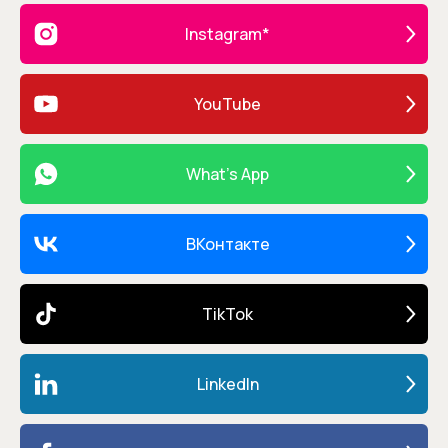
Instagram*
YouTube
What's App
ВКонтакте
TikTok
LinkedIn